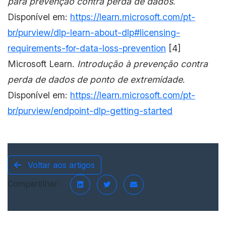
para prevenção contra perda de dados
.
Disponível em:
https://learn.microsoft.com/pt-
br/purview/dlp-learn-about-dlp#licensing-
requirements-for-data-loss-prevention
[4]
Microsoft Learn.
Introdução à prevenção contra
perda de dados de ponto de extremidade
.
Disponível em:
https://learn.microsoft.com/pt-
br/purview/endpoint-dlp-getting-started
Voltar aos artigos
Compartilhar: