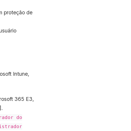
em proteção de
usuário
osoft Intune,
crosoft 365 E3,
].
rador do
istrador