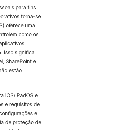
soais para fins
orativos torna-se
PP) oferece uma
ontrolem como os
plicativos
 Isso significa
l, SharePoint e
não estão
ara iOS/iPadOS e
s e requisitos de
configurações e
ia de proteção de