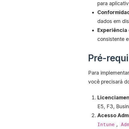
para aplicat
Conformida
dados em dis
Experiência
consistente e
Pré-requi
Para implementar 
você precisará do
Licenciamen
E5, F3, Busin
Acesso Admi
,
Intune
Ad