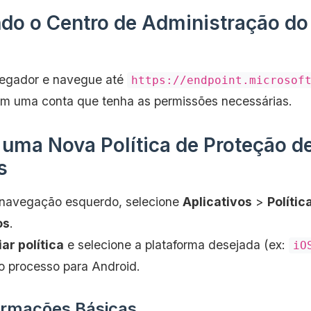
do o Centro de Administração do
egador e navegue até
https://endpoint.microsof
om uma conta que tenha as permissões necessárias.
 uma Nova Política de Proteção d
s
 navegação esquerdo, selecione
Aplicativos
>
Polític
os
.
iar política
e selecione a plataforma desejada (ex:
iO
o processo para Android.
formações Básicas