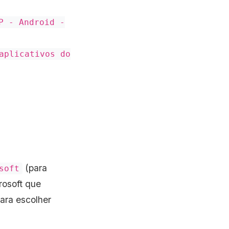
P - Android -
aplicativos do
(para
soft
rosoft que
ara escolher