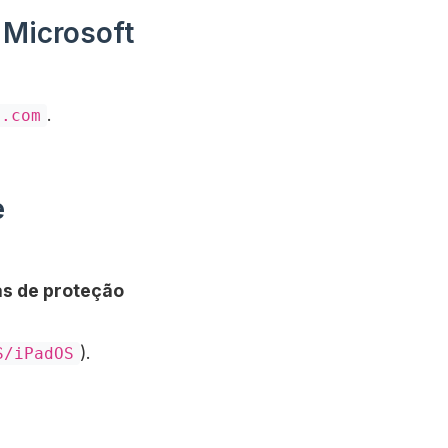
 Microsoft
.
t.com
e
as de proteção
).
S/iPadOS