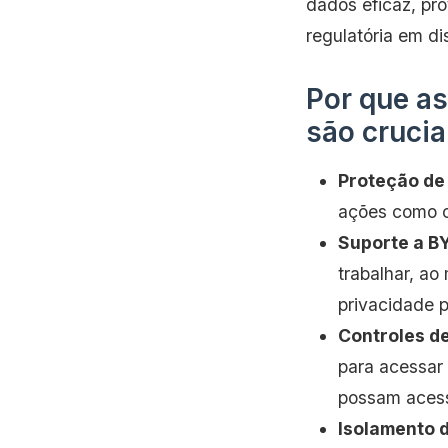
dados eficaz, pr
regulatória em di
Por que as
são crucia
Proteção de
ações como co
Suporte a B
trabalhar, a
privacidade p
Controles de
para acessar 
possam acess
Isolamento 