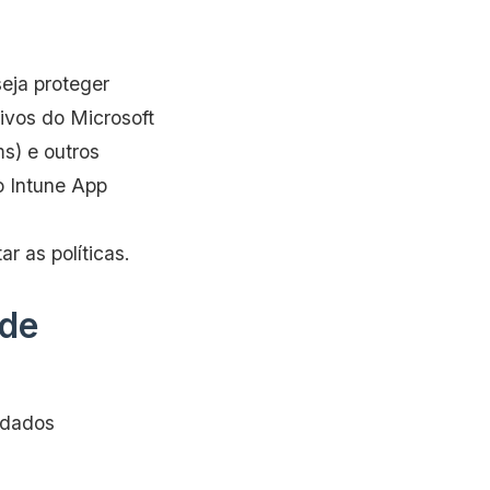
seja proteger
vos do Microsoft
s) e outros
o Intune App
r as políticas.
 de
 dados