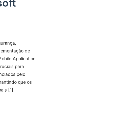
soft
gurança,
plementação de
obile Application
uciais para
nciados pelo
rantindo que os
is [1].