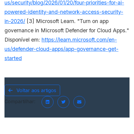
us/security/blog/2026/01/20/four-priorities-for-ai-
powered-identity-and-network-access-security-
in-2026/
[3] Microsoft Learn. "Turn on app
governance in Microsoft Defender for Cloud Apps."
Disponível em:
https://learn.microsoft.com/en-
us/defender-cloud-apps/app-governance-get-
started
Voltar aos artigos
Compartilhar: